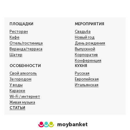
ПЛОЩАДКИ
МЕРОПРИЯТИЯ
Ресторан
Свадьба
Кафе
Новый год
Отель/гостиница
День рождения
Веранда/терраса
Выпускной
Шатер
Корпоратив
Конференция
ОСОБЕННОСТИ
КУХНЯ
Свой алкоголь
Русская
За городом
Европейская
У воды
Итальянская
Караоке
Wi-Fi / интернет
Живая музыка
СТАТЬИ
moybanket