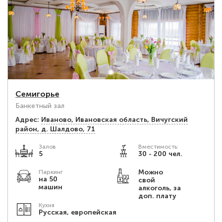
Семигорье
Банкетный зал
Адрес:
Иваново, Ивановская область, Вичугский
район, д. Шалдово, 71
Залов
Вместимость:
5
30 - 200 чел.
Можно
Паркинг
на 50
свой
машин
алкоголь, за
доп. плату
Кухня
Русская, европейская