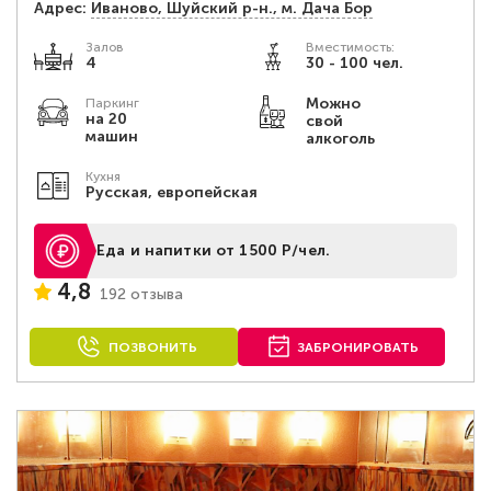
Адрес:
Иваново, Шуйский р-н., м. Дача Бор
Залов
Вместимость:
4
30 - 100 чел.
Можно
Паркинг
на 20
свой
машин
алкоголь
Кухня
Русская, европейская
Еда и напитки от 1500 Р/чел.
4,8
192 отзыва
ПОЗВОНИТЬ
ЗАБРОНИРОВАТЬ