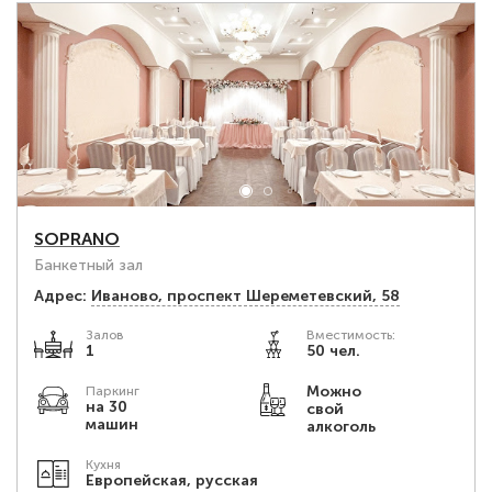
SOPRANO
Банкетный зал
Адрес:
Иваново, проспект Шереметевский, 58
Залов
Вместимость:
1
50 чел.
Можно
Паркинг
на 30
свой
машин
алкоголь
Кухня
Европейская, русская