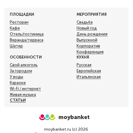
ПЛОЩАДКИ
МЕРОПРИЯТИЯ
Ресторан
Свадьба
Кафе
Новый год
Отель/гостиница
День рождения
Веранда/терраса
Выпускной
Шатер
Корпоратив
Конференция
ОСОБЕННОСТИ
КУХНЯ
Свой алкоголь
Русская
За городом
Европейская
У воды
Итальянская
Караоке
Wi-Fi / интернет
Живая музыка
СТАТЬИ
moybanket
moybanket.ru (с) 2026